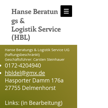
Hanse Beratun
gs &
Logistik Service
(HBL)
Hanse Beratungs & Logistik Service UG
(haftungsbeschränkt)
Geschäftsführer: Carsten Steinhauer
0172-4204940
hbldel@gmx.de
Hasporter Damm 176a
27755 Delmenhorst
Links: (in Bearbeitung)