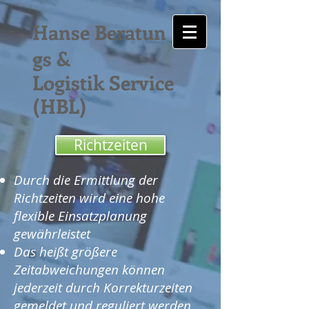
Hanse Beratun
gs &
Logistik Service
(HBL)
Richtzeiten
Durch die Ermittlung der
Richtzeiten wird eine hohe
flexible Einsatzplanung
gewährleistet
Das heißt größere
Zeitabweichungen können
jederzeit durch Korrekturzeiten
gemeldet und reguliert werden