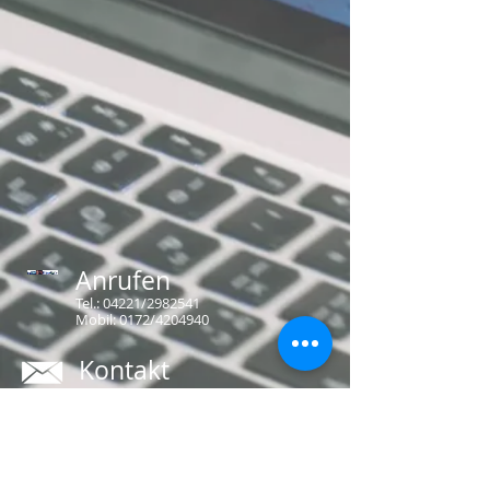
Anrufen
Tel.: 04221/2982541
Mobil: 0172/4204940
Kontakt
hbldel@gmx.de
Hanse