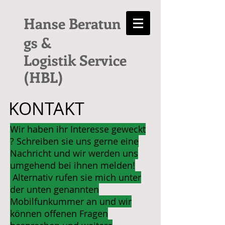
Hanse Beratun
gs &
Logistik Service
(HBL)
KONTAKT
Wir haben ihr Interesse geweckt
? Schreiben sie uns gerne eine
Nachricht und wir werden uns
umgehend bei ihnen melden!
Alternativ rufen sie mich unter
der unten genannten
Mobilfunkummer an und wir
können offenen Fragen