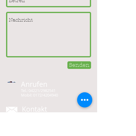
Senden
Anrufen
Tel.: 04221/2982541
Mobil: 0172/4204940
Kontakt
hbldel@gmx.de
Hanse